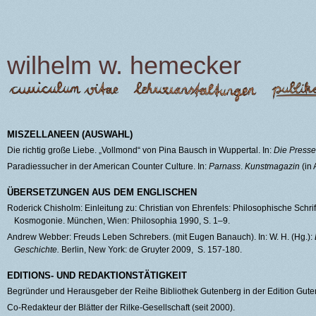
Jump to navigation
wilhelm w. hemecker
Hauptmenü
MISZELLANEEN (AUSWAHL)
Die richtig große Liebe. „Vollmond“ von Pina Bausch in Wuppertal. In:
Die Presse
Paradiessucher in der American Counter Culture. In:
Parnass
.
Kunstmagazin
(in 
ÜBERSETZUNGEN AUS DEM ENGLISCHEN
Roderick Chisholm: Einleitung zu: Christian von Ehrenfels: Philosophische Schrif
Kosmogonie. München, Wien: Philosophia 1990, S. 1–9.
Andrew Webber: Freuds Leben Schrebers. (mit Eugen Banauch). In: W. H. (Hg.):
Geschichte.
Berlin, New York: de Gruyter 2009, S. 157-180.
EDITIONS- UND REDAKTIONSTÄTIGKEIT
Begründer und Herausgeber der Reihe Bibliothek Gutenberg in der Edition Gute
Co-Redakteur der Blätter der Rilke-Gesellschaft (seit 2000).