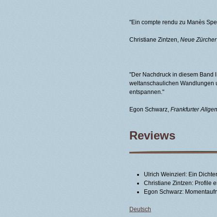
"Ein compte rendu zu Manès Sper
Christiane Zintzen,
Neue Zürcher
"Der Nachdruck in diesem Band l
weltanschaulichen Wandlungen un
entspannen."
Egon Schwarz,
Frankfurter Allge
Reviews
Ulrich Weinzierl: Ein Dichte
Christiane Zintzen: Profile 
Egon Schwarz: Momentaufn
Deutsch