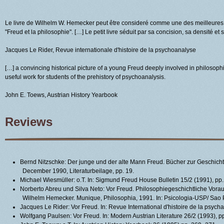
Le livre de Wilhelm W. Hemecker peut être consideré comme une des meilleure
"Freud et la philosophie". […] Le petit livre séduit par sa concision, sa densité et 
Jacques Le Rider, Revue internationale d'histoire de la psychoanalyse
[…] a convincing historical picture of a young Freud deeply involved in philosoph
useful work for students of the prehistory of psychoanalysis.
John E. Toews, Austrian History Yearbook
Reviews
Bernd Nitzschke: Der junge und der alte Mann Freud. Bücher zur Geschichte
December 1990, Literaturbeilage, pp. 19.
Michael Wiesmüller: o.T. In: Sigmund Freud House Bulletin 15/2 (1991), pp
Norberto Abreu und Silva Neto: Vor Freud. Philosophiegeschichtliche Vor
Wilhelm Hemecker. Munique, Philosophia, 1991. In: Psicologia-USP/ Sao 
Jacques Le Rider: Vor Freud. In: Revue International d'histoire de la psyc
Wolfgang Paulsen: Vor Freud. In: Modern Austrian Literature 26/2 (1993), 