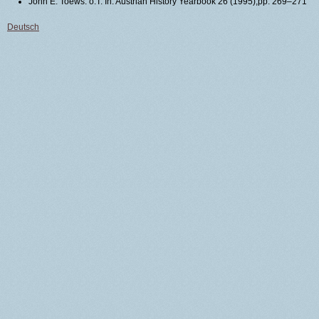
John E. Toews: o.T. In: Austrian History Yearbook 26 (1995),pp. 269–271
Deutsch